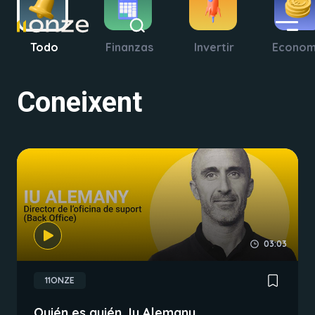
Todo
Finanzas
Invertir
Econom
Coneixent
03:03
11ONZE
Quién es quién, Iu Alemany