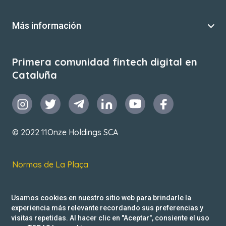
Más información
Primera comunidad fintech digital en
Cataluña
© 2022 11Onze Holdings SCA
Normas de La Plaça
T&C de uso
Usamos cookies en nuestro sitio web para brindarle la
Política de privacidad
experiencia más relevante recordando sus preferencias y
visitas repetidas. Al hacer clic en "Aceptar", consiente el uso
Reclamacions