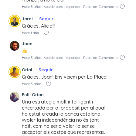
Hace 5 años
Accede para responder
Reportar Comentario
Jordi
Seguir
Gràcies, Alícia!!!
Hace 1 año
Joan
Hace 5 años
Accede para responder
Reportar Comentario
Oriol
Seguir
Gràcies, Joan! Ens veiem per La Plaça!
Hace 5 años
Enlil Orion
Una estratègia molt intel·ligent i
encertada per al propòsit per al qual
ha estat creada la banca catalana.
»voler la independència no és tant
naïf, com ho seria voler-la sense
acceptar els costos que representa».