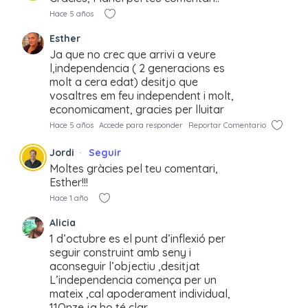
Hace 5 años
Esther
Ja que no crec que arrivi a veure
l,independencia ( 2 generacions es
molt a cera edat) desitjo que
vosaltres em feu independent i molt,
economicament, gracies per lluitar
Hace 5 años
Accede para responder
Reportar Comentario
Jordi
Seguir
Moltes gràcies pel teu comentari,
Esther!!!
Hace 1 año
Alicia
1 d’octubre es el punt d’inflexió per
seguir construint amb seny i
aconseguir l’objectiu ,desitjat
L’independencia comença per un
mateix ,cal apoderament individual,
11Onze ja ho té clar