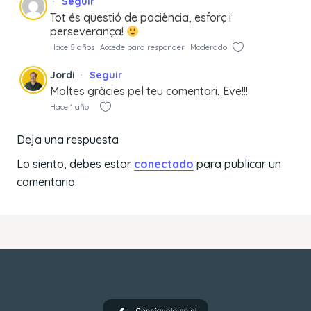
Seguir
Tot és qüestió de paciència, esforç i
perseverança!
Hace 5 años
Accede para responder
Moderado
Jordi
Seguir
Moltes gràcies pel teu comentari, Eve!!!
Hace 1 año
Deja una respuesta
Lo siento, debes estar
conectado
para publicar un
comentario.