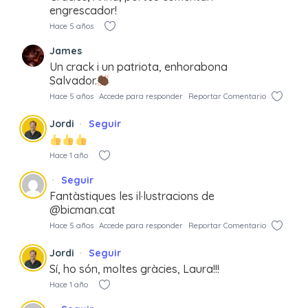
engrescador!
Hace 5 años
James
Un crack i un patriota, enhorabona
Salvador.
Hace 5 años
Accede para responder
Reportar Comentario
Jordi
Seguir
Hace 1 año
Seguir
Fantàstiques les il·lustracions de
@bicman.cat
Hace 5 años
Accede para responder
Reportar Comentario
Jordi
Seguir
Sí, ho són, moltes gràcies, Laura!!!
Hace 1 año