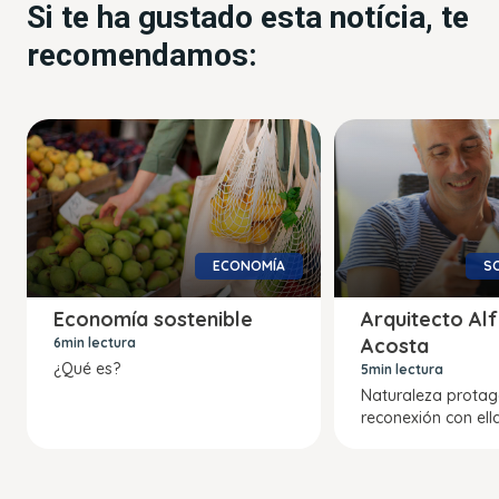
Si te ha gustado esta notícia, te
recomendamos:
ECONOMÍA
SO
Economía sostenible
Arquitecto Al
Acosta
6min lectura
¿Qué es?
5min lectura
Naturaleza protago
reconexión con ell