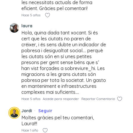
les necessitats actuals de forma
eficient. Gràcies pel comentari!
Hace 5 años
laura
Hola, quina dada tant xocant. Si és
cert que les ciutats no paren de
créixer, i és sens dubte un indicador de
pobresa i desigualtat social…. perquè
les ciutats són en sí unes petites
presons per gent sense béns que s’
han vist forçades a sobreviure_hi. Les
migracions a les grans ciutats són
pobresa per tota la societat. Un gasto
en manteniment e infraestructures
complexes mai suficients….
Hace 5 años
Accede para responder
Reportar Comentario
Jordi
Seguir
Moltes gràcies pel teu comentari,
Laura!!!
Hace 1 año