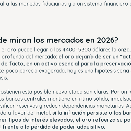
ral
a las monedas fiduciarias y a un sistema financiero
de miran los mercados en 2026?
 el oro puede llegar a los 4.400–5.300 dólares la onz
n profunda del mercado:
el oro dejaría de ser un “act
 de facto, en un activo esencial para la preservaci
ace poco parecía exagerada, hoy es una hipótesis seri
sis.
ostienen esta posible nueva etapa son claras. Por un 
 los bancos centrales mantiene un ritmo sólido, impulsa
rsificar reservas y reducir dependencias monetarias. 
do a favor del metal:
si la inflación persiste o los b
er tipos de interés elevados, el oro refuerza su p
 frente a la pérdida de poder adquisitivo
.