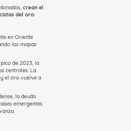
ombinados,
crean el
cistas del oro
:
nte en Oriente
uando los mapas
 pico de 2023, la
os centrales. La
y el oro vuelve a
idense, la deuda
países emergentes
vanza.