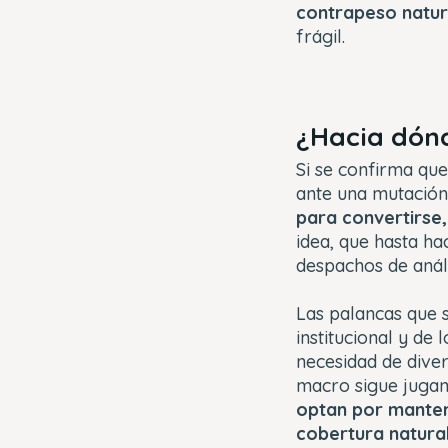
contrapeso natu
frágil.
¿Hacia dón
Si se confirma que
ante una mutació
para convertirse,
idea, que hasta h
despachos de análi
Las palancas que s
institucional y de
necesidad de dive
macro sigue jugan
optan por manten
cobertura natural