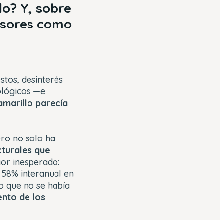
lo? Y, sobre
rsores como
stos, desinterés
ológicos —e
amarillo parecía
oro no solo ha
cturales que
gor inesperado:
 58% interanual en
o que no se había
ento de los