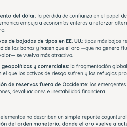
iento del dólar
: la pérdida de confianza en el papel d
emónica empuja a economías enteras a reforzar altern
ro.
vas de bajadas de tipos en EE. UU.
: tipos más bajos r
ad de los bonos y hacen que el oro —que no genera flu
alor— se vuelva más atractivo.
 geopolíticas y comerciales
: la fragmentación globa
 el que los activos de riesgo sufren y los refugios pr
ón de reservas fuera de Occidente
: los emergentes
ones, devaluaciones e inestabilidad financiera.
s elementos no describen un simple repunte coyuntural
ión del orden monetario, donde el oro vuelve a ac