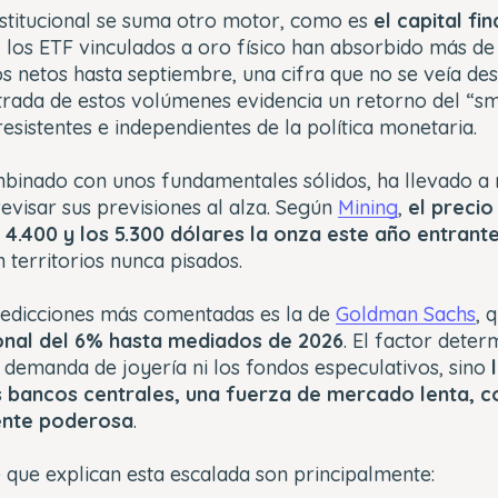
stitucional se suma otro motor, como es
el capital fi
 los ETF vinculados a oro físico han absorbido más de
os netos hasta septiembre, una cifra que no se veía de
entrada de estos volúmenes evidencia un retorno del “
resistentes e independientes de la política monetaria.
binado con unos fundamentales sólidos, ha llevado a m
revisar sus previsiones al alza. Según
Mining
,
el precio
s 4.400 y los 5.300 dólares la onza este año entrant
n territorios nunca pisados.
redicciones más comentadas es la de
Goldman Sachs
, 
onal del 6% hasta mediados de 2026
. El factor deter
a demanda de joyería ni los fondos especulativos, sino
s bancos centrales, una fuerza de mercado lenta, c
ente poderosa
.
 que explican esta escalada son principalmente: