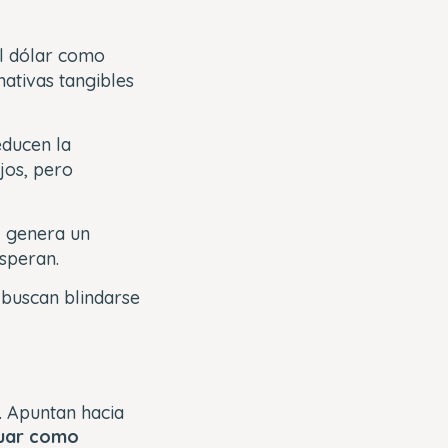
el dólar como
ativas tangibles
educen la
jos, pero
l genera un
osperan.
 buscan blindarse
. Apuntan hacia
tuar como