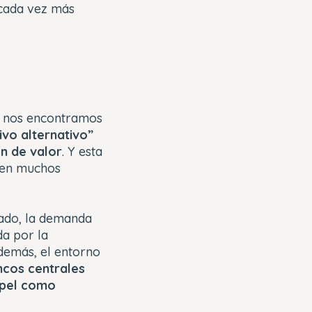
 cada vez más
a, nos encontramos
ivo alternativo”
ón de valor
. Y esta
a en muchos
lado, la demanda
da por la
Además, el entorno
ancos centrales
apel como