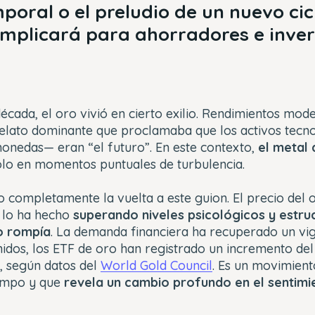
poral o el preludio de un nuevo cic
implicará para ahorradores e inve
écada, el oro vivió en cierto exilio. Rendimientos mode
 relato dominante que proclamaba que los activos tecn
monedas— eran “el futuro”. En este contexto,
el metal 
lo en momentos puntuales de turbulencia.
 completamente la vuelta a este guion. El precio del 
e lo ha hecho
superando niveles psicológicos y estru
o rompía
. La demanda financiera ha recuperado un vi
idos, los ETF de oro han registrado un incremento del
e, según datos del
World Gold Council
. Es un movimient
iempo y que
revela un cambio profundo en el sentimi