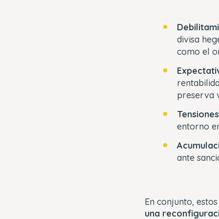
Debilitam
divisa heg
como el o
Expectati
rentabilid
preserva v
Tensiones
entorno en
Acumulaci
ante sanci
En conjunto, esto
una reconfigurac