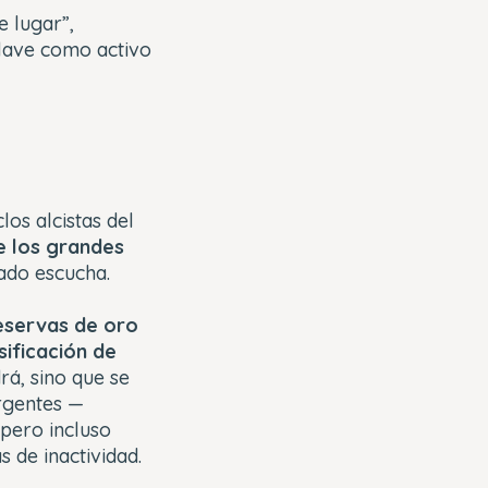
e lugar”,
clave como activo
los alcistas del
e los grandes
ado escucha.
reservas de oro
ificación de
rá, sino que se
ergentes —
 pero incluso
de inactividad.