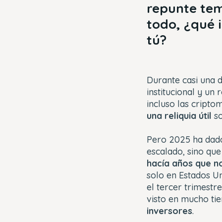
repunte tem
todo, ¿qué 
tú?
Durante casi una d
institucional y un
incluso las cripto
una reliquia útil
so
Pero 2025 ha dado
escalado, sino qu
hacía años que n
solo en Estados Un
el tercer trimestr
visto en mucho t
inversores
.