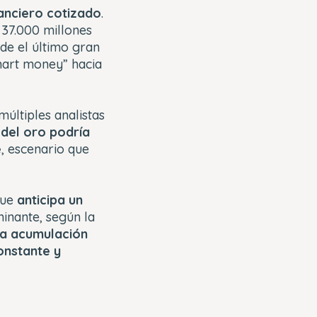
nanciero cotizado
.
 37.000 millones
sde el último gran
smart money” hacia
últiples analistas
 del oro podría
e
, escenario que
que
anticipa un
minante, según la
la acumulación
onstante y