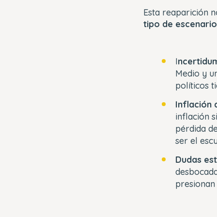
Esta reaparición 
tipo de escenari
I
ncertidu
Medio y u
políticos 
Inflación
inflación 
pérdida de
ser el esc
Dudas est
desbocada
presionan 