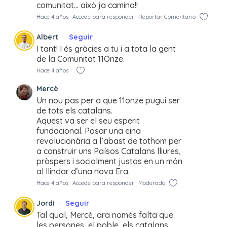
comunitat… això ja camina!!
Hace 4 años
Accede para responder
Reportar Comentario
Albert
Seguir
I tant! I és gràcies a tu i a tota la gent
de la Comunitat 11Onze.
Hace 4 años
Mercè
Un nou pas per a que 11onze pugui ser
de tots els catalans.
Aquest va ser el seu esperit
fundacional. Posar una eina
revolucionària a l’abast de tothom per
a construir uns Països Catalans lliures,
pròspers i socialment justos en un món
al llindar d’una nova Era.
Hace 4 años
Accede para responder
Moderado
Jordi
Seguir
Tal qual, Mercè, ara només falta que
les persones, el poble, els catalans…,