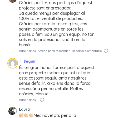
Gràcies per fer-nos partícips d’aquest
projecte tant engrescador.
Ja queda menys per desplegar al
100% tot el ventall de productes.
Gràcies per tota la tasca q feu, ens
sentim acompanyats en totes les
pases q fem. Sou un gran equip, no tan
sols en lo profesional sinó tb en lo
humà.
Hace 4 años
Accede para responder
Reportar Comentario
Seguir
És un gran honor formar part d’aquest
gran projecte i saber que tot i el que
està costant seguiu amb nosaltres
sense defallir, això ens dona la força
necessària per no defallir. Moltes
gràcies, Manuel.
Hace 4 años
Laura
Més novetats per a la