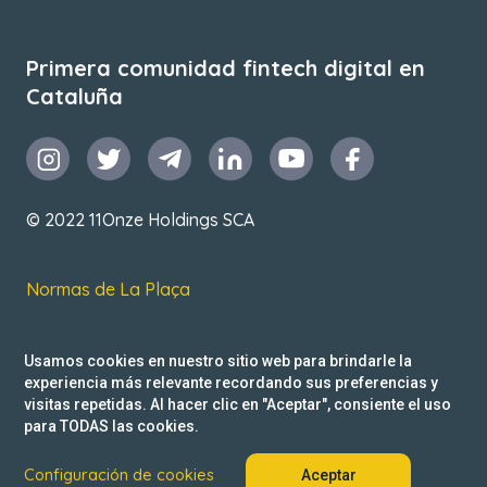
Primera comunidad fintech digital en
Cataluña
© 2022 11Onze Holdings SCA
Normas de La Plaça
T&C de uso
Usamos cookies en nuestro sitio web para brindarle la
Política de privacidad
experiencia más relevante recordando sus preferencias y
visitas repetidas. Al hacer clic en "Aceptar", consiente el uso
Reclamacions
para TODAS las cookies.
Configuración de cookies
Aceptar