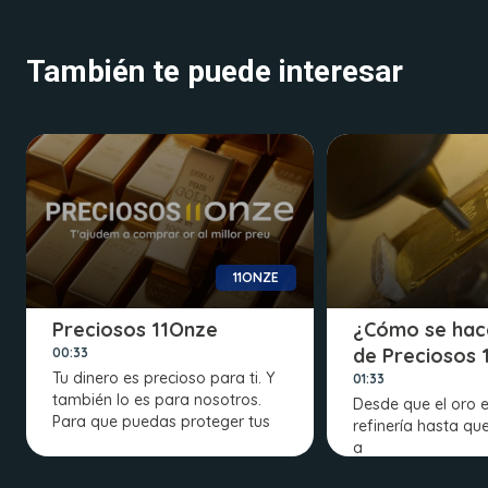
También te puede interesar
11ONZE
Preciosos 11Onze
¿Cómo se hac
de Preciosos 
00:33
Tu dinero es precioso para ti. Y
01:33
también lo es para nosotros.
Desde que el oro e
Para que puedas proteger tus
refinería hasta que
a