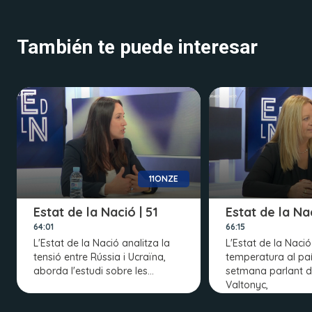
También te puede interesar
11ONZE
Estat de la Nació | 51
Estat de la Na
64:01
66:15
L'Estat de la Nació analitza la
L'Estat de la Nació
tensió entre Rússia i Ucraïna,
temperatura al pa
aborda l'estudi sobre les…
setmana parlant d
Valtonyc,