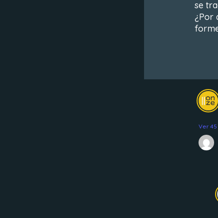
se tr
¿Por 
form
Ver 45