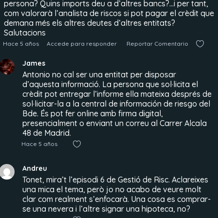
persona? Quins imports deu a d’altres bancs?…i per tant,
com valorarà l’analista de riscos si pot pagar el crèdit que
demana més els altres deutes d’altres entitats?
Salutacions
Hace 5 años
Accede para responder
Reportar Comentario
James
Antonio no cal ser una entitat per disposar
d’aquesta informació. La persona que sol·licita el
crèdit pot entregar l’informe ella mateixa després de
sol·licitar-la a la central de información de riesgo del
Bde. És pot fer online amb firma digital,
presencialment o enviant un correu al Carrer Alcala
48 de Madrid.
Hace 5 años
Andreu
Tonet, mira’t l’episodi 6 de Gestió de Risc. Aclareixes
una mica el tema, però jo no acabo de veure molt
clar com realment s’enfocarà. Una cosa es comprar-
se una nevera i l’altre signar una hipoteca, no?