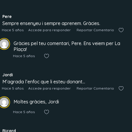
Pere
Sempre ensenyeu i sempre aprenem. Gràcies.
Hace 5 años
Accede para responder
Reportar Comentario
Gràcies pel teu comentari, Pere. Ens veiem per La
Plaça!
Hace 5 años
Jordi
M’agrada l’enfoc que li esteu donant…
Hace 5 años
Accede para responder
Reportar Comentario
Moltes gràcies, Jordi
Hace 5 años
Ricard