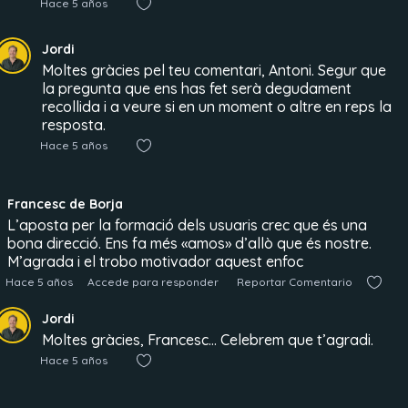
Hace 5 años
Jordi
Moltes gràcies pel teu comentari, Antoni. Segur que
la pregunta que ens has fet serà degudament
recollida i a veure si en un moment o altre en reps la
resposta.
Hace 5 años
Francesc de Borja
L’aposta per la formació dels usuaris crec que és una
bona direcció. Ens fa més «amos» d’allò que és nostre.
M’agrada i el trobo motivador aquest enfoc
Hace 5 años
Accede para responder
Reportar Comentario
Jordi
Moltes gràcies, Francesc… Celebrem que t’agradi.
Hace 5 años