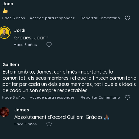
Joan
Hace 5 años
Accede para responder
Reportar Comentario
Jordi
Gràcies, Joan!!!
Hace 5 años
Guillem
Estem amb tu, James, car el més important és la
comunitat, els seus membres i el que la fintech comunitaria
por fer per cada un dels seus membres, tot i que els ideals
de cada un son sempre respectables
Hace 5 años
Accede para responder
Reportar Comentario
James
Absolutament d’acord Guillem. Gràcies
Hace 5 años