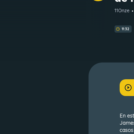
11Onze
11:32
En es
James
casos