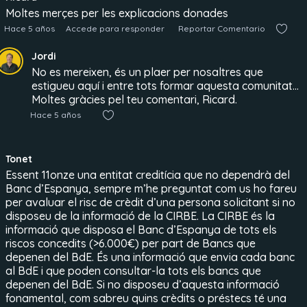
Moltes merçes per les explicacions donades
Hace 5 años
Accede para responder
Reportar Comentario
Jordi
No es mereixen, és un plaer per nosaltres que
estigueu aquí i entre tots formar aquesta comunitat…
Moltes gràcies pel teu comentari, Ricard.
Hace 5 años
Tonet
Essent 11onze una entitat creditícia que no dependrà del
Banc d’Espanya, sempre m’he preguntat com us ho fareu
per avaluar el risc de crèdit d’una persona solicitant si no
disposeu de la informació de la CIRBE. La CIRBE és la
informació que disposa el Banc d’Espanya de tots els
riscos concedits (>6.000€) per part de Bancs que
depenen del BdE. És una informació que envia cada banc
al BdE i que poden consultar-la tots els bancs que
depenen del BdE. Si no disposeu d’aquesta informació
fonamental, com sabreu quins crèdits o préstecs té una