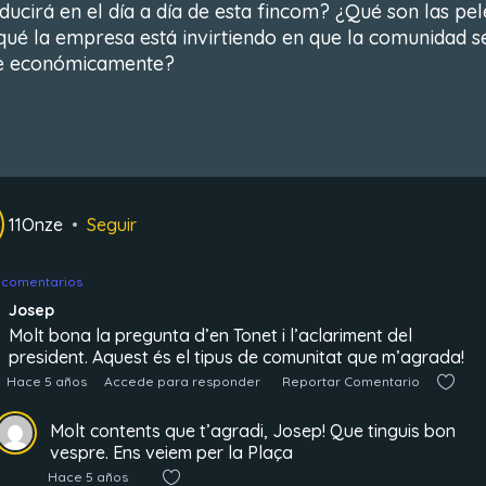
aducirá en el día a día de esta fincom? ¿Qué son las pe
qué la empresa está invirtiendo en que la comunidad s
e económicamente?
11Onze
Seguir
 comentarios
Josep
Molt bona la pregunta d’en Tonet i l’aclariment del
president. Aquest és el tipus de comunitat que m’agrada!
Hace 5 años
Accede para responder
Reportar Comentario
Molt contents que t’agradi, Josep! Que tinguis bon
vespre. Ens veiem per la Plaça
Hace 5 años