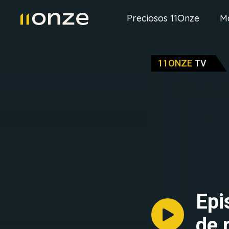
Preciosos 11Onze
M
11ONZE
TV
Epi
de 