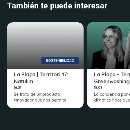
También te puede interesar
SOSTENIBILIDAD
La Plaça | Territori 17:
La Plaça - Terr
Natulim
Greenwashing
16:31
15:08
Se trata de un producto
La conciencia por 
innovador que nos permite
climático hace que