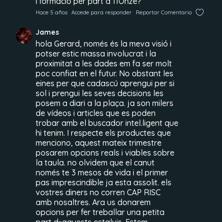
i formació per part d’11Onze?
Hace 5 años
Accede para responder
Reportar Comentario
James
hola Gerard, només és la meva visió i
potser estic massa involucrat i la
proximitat a les dades em fa ser molt
poc confiat en el futur. No obstant les
eines per que cadascú aprengui per si
sol i prengui les seves decisions les
posem a diari a la plaça. ja son milers
de vídeos i articles que es poden
trobar amb el buscador intel.ligent que
hi tenim. I respecte els productes que
menciono, aquest mateix trimestre
posarem opcions reals i viables sobre
la taula. no olvidem que el canut
només te 3 mesos de vida i el primer
pas imprescindible ja esta assolit. els
vostres diners no corren CAP RISC
amb nosaltres. Ara us donarem
opcions per fer treballar una petita