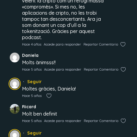
veient la cripto com un refugi massa
«compromès». Si mes no, les
aplicacions de cripto, no les trobi
tampoc tan desconcertants. Ara ja
som donant un cop d’ull a la
tokenització. Gràcies per aquest
podcast.
Hace 4 años
Accede para responder
Reportar Comentario
Daniela
Molts ànimsss!!
Hace 5 años
Accede para responder
Reportar Comentario
Seguir
Moltes gràcies, Daniela!
Hace 5 años
Ricard
Molt ben definit
Hace 5 años
Accede para responder
Reportar Comentario
Seguir