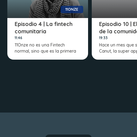
11ONZE
Episodio 4 | La fintech
Episodio 10 | 
comunitaria
de la comunid
11:46
19:33
11Onze no es una Fintech
Hace un mes que s
normal, sino que es la primera
Canut, la super ap