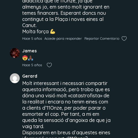
didàctica que té 11Onze, ja que
almenys jo, em sento molt ignorant en
temes financers. Esperant doncs nou
contingut a la Plaça i noves eines al
Canut.
Molta força
Hace 5 años
Accede para responder
Reportar Comentario
James
Hace 5 años
Gerard
Molt interessant i necessari compartir
aquesta informació, però trobo que es
dóna una visió molt «catastrofista» de
la realitat i encara no tenim eines com
a clients d’11Onze, per poder parar o
esmorteir el cop. Per tant, a mi em
queda la sensació d’angoixa de que ja
vaig tard.
Disposarem en breus d’aquestes eines