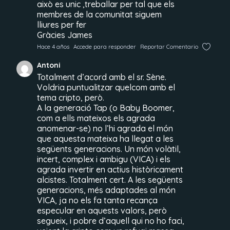
això es unic ,treballar per tal que els
membres de la comunitat siguem
lliures per fer
Gràcies James
Hace 4 años
Accede para responder
Reportar Comentario
Antoni
Totalment d’acord amb el sr. Sène.
Voldria puntualitzar quelcom amb el
tema cripto, però.
A la generació Tap (o Baby Boomer,
com a ells mateixos els agrada
anomenar-se) no l’hi agrada el món
que aquesta mateixa ha llegat a les
següents generacions. Un món volàtil,
incert, complex i ambigu (VICA) i els
agrada invertir en actius històricament
alcistes. Totalment cert. A les següents
generacions, més adaptades al món
VICA, ja no els fa tanta recança
especular en aquests valors, però
segueix, i pobre d’aquell qui no ho faci,