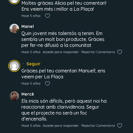
Moltes gràcies Alicia pel teu comentari!
Ens veiem més i millor a La Plaça!
Hace 5 años
Manel
Quin jovent més talentós q tenim. Em
sembla un molt bon producte. Gràcies
per fer-ne difusió a la comunitat
Hace 5 años
Accede para responder
Reportar Comentario
Seguir
Gràcies pel teu comentari Manuel!, ens
veiem per La Plaça
Hace 5 años
Mercè
Els inicis són difícils, però aquest noi ha
reaccionat amb clarividència. Segur
que el projecte no serà un foc
d’encenalls.
Hace 5 años
Accede para responder
Reportar Comentario