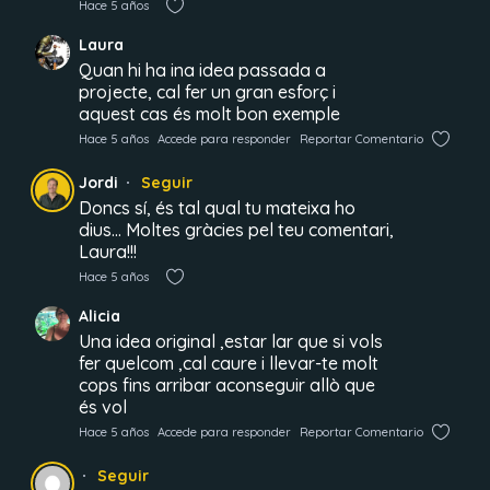
Hace 5 años
Laura
Quan hi ha ina idea passada a
projecte, cal fer un gran esforç i
aquest cas és molt bon exemple
Hace 5 años
Accede para responder
Reportar Comentario
Jordi
Seguir
Doncs sí, és tal qual tu mateixa ho
dius… Moltes gràcies pel teu comentari,
Laura!!!
Hace 5 años
Alicia
Una idea original ,estar lar que si vols
fer quelcom ,cal caure i llevar-te molt
cops fins arribar aconseguir allò que
és vol
Hace 5 años
Accede para responder
Reportar Comentario
Seguir