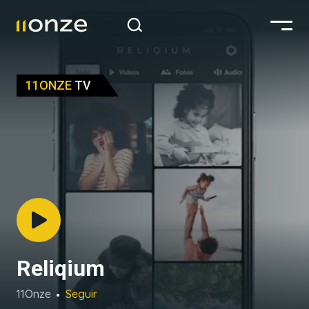
11ONZE
TV
Reliqium
11Onze
Seguir