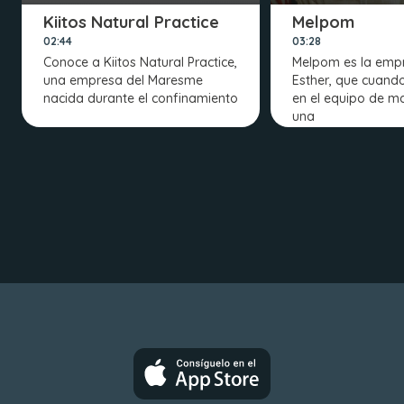
Kiitos Natural Practice
Melpom
02:44
03:28
Conoce a Kiitos Natural Practice,
Melpom es la emp
una empresa del Maresme
Esther, que cuand
nacida durante el confinamiento
en el equipo de m
una