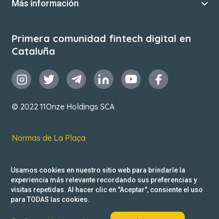
Más información
Primera comunidad fintech digital en
Cataluña
© 2022 11Onze Holdings SCA
Normas de La Plaça
T&C de uso
Usamos cookies en nuestro sitio web para brindarle la
Política de privacidad
experiencia más relevante recordando sus preferencias y
visitas repetidas. Al hacer clic en "Aceptar", consiente el uso
Reclamacions
para TODAS las cookies.