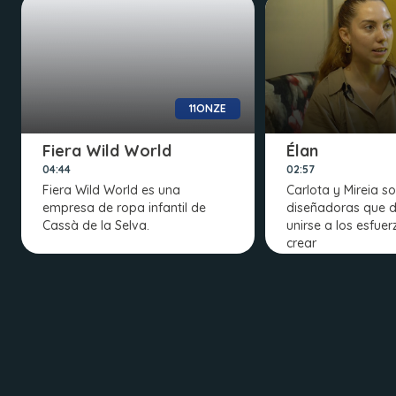
11ONZE
Fiera Wild World
Élan
04:44
02:57
Fiera Wild World es una
Carlota y Mireia s
empresa de ropa infantil de
diseñadoras que d
Cassà de la Selva.
unirse a los esfue
crear