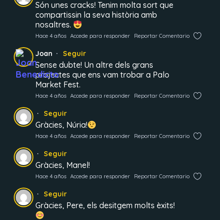
Són unes cracks! Tenim molta sort que
compartissin la seva història amb
nosaltres.
Hace 4 años
Accede para responder
Reportar Comentario
Joan
Seguir
Sense dubte! Un altre dels grans
projectes que ens vam trobar a Palo
Market Fest.
Hace 4 años
Accede para responder
Reportar Comentario
Seguir
Gràcies, Núria!
Hace 4 años
Accede para responder
Reportar Comentario
Seguir
Gràcies, Manel!
Hace 4 años
Accede para responder
Reportar Comentario
Seguir
Gràcies, Pere, els desitgem molts èxits!