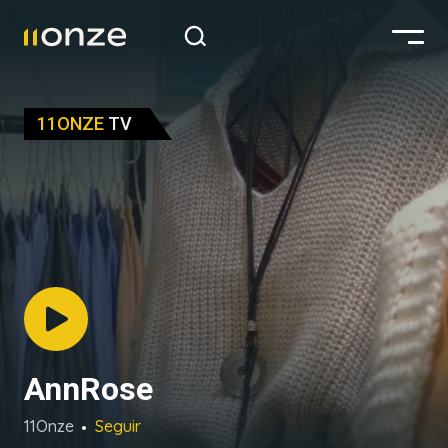
11ONZE
TV
AnnRose
11Onze
Seguir