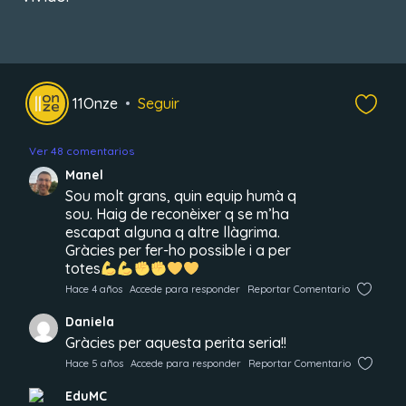
11Onze
Seguir
Ver 48 comentarios
Manel
Sou molt grans, quin equip humà q
sou. Haig de reconèixer q se m’ha
escapat alguna q altre llàgrima.
Gràcies per fer-ho possible i a per
totes
Hace 4 años
Accede para responder
Reportar Comentario
Daniela
Gràcies per aquesta perita seria!!
Hace 5 años
Accede para responder
Reportar Comentario
EduMC