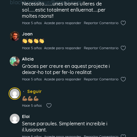
Necessito………unes bones ulleres de
sol…….estic totalment enlluernat…..per
moltes raons!!
Hace 5 años
Accede para responder
Reportar Comentario
Joan
Hace 5 años
Accede para responder
Reportar Comentario
Alicia
Gràcies per creure en aquest projecte i
deixar-ho tot per fer-lo realitat
Hace 5 años
Accede para responder
Reportar Comentario
Seguir
Hace 5 años
Eloi
Sense paraules. Simplement increïble i
il.lusionant.
Hace 5 años
Accede para responder
Reportar Comentario