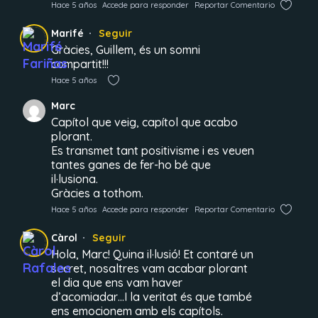
Hace 5 años
Accede para responder
Reportar Comentario
Marifé
Seguir
Gràcies, Guillem, és un somni
compartit!!!
Hace 5 años
Marc
Capítol que veig, capítol que acabo
plorant.
Es transmet tant positivisme i es veuen
tantes ganes de fer-ho bé que
il·lusiona.
Gràcies a tothom.
Hace 5 años
Accede para responder
Reportar Comentario
Càrol
Seguir
Hola, Marc! Quina il·lusió! Et contaré un
secret, nosaltres vam acabar plorant
el dia que ens vam haver
d’acomiadar…I la veritat és que també
ens emocionem amb els capítols.