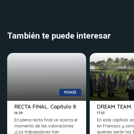
También te puede interesar
11ONZE
RECTA FINAL. Capítulo 8
DREAM TEAM. C
16:39
17:10
En plena recta final se acerca el
En este capítulo
momento de las valoraciones:
en Francesc y co
¿Los trabajadores han
quienes serán los 