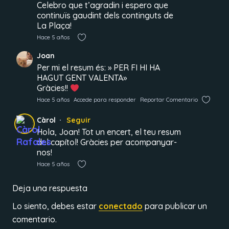
Celebro que t’agradin i espero que
continuïs gaudint dels continguts de
La Plaça!
Hace 5 años
Joan
Per mi el resum és: » PER FI HI HA
HAGUT GENT VALENTA»
Gràcies!!
Hace 5 años
Accede para responder
Reportar Comentario
Càrol
Seguir
Hola, Joan! Tot un encert, el teu resum
del capítol! Gràcies per acompanyar-
nos!
Hace 5 años
Deja una respuesta
Lo siento, debes estar
conectado
para publicar un
comentario.