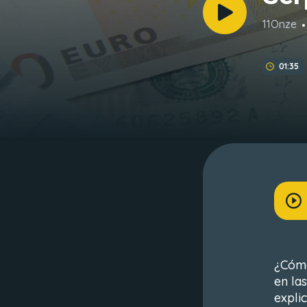
11Onze
01:35
¿Cómo
en la
expli