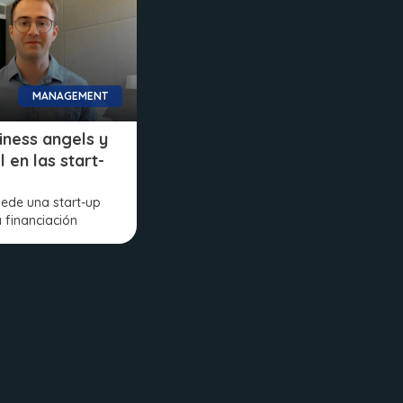
MANAGEMENT
iness angels y
 en las start-
ede una start-up
 financiación