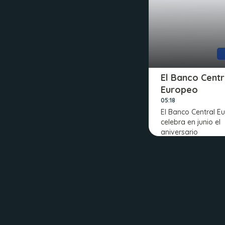
El Banco Centr
Europeo
05:18
El Banco Central E
celebra en junio el
aniversario