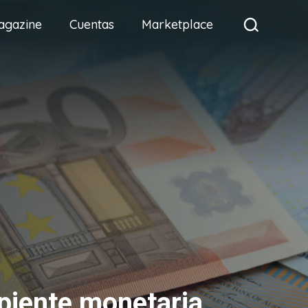
agazine
Cuentas
Marketplace
piente monetaria