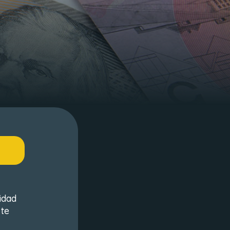
idad
 te