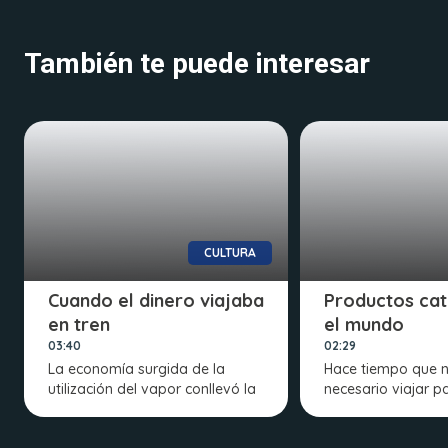
También te puede interesar
CULTURA
Cuando el dinero viajaba
Productos cat
en tren
el mundo
03:40
02:29
La economía surgida de la
Hace tiempo que n
utilización del vapor conllevó la
necesario viajar p