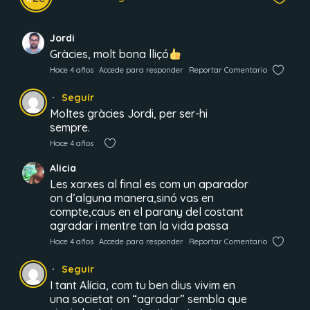
Jordi
Gràcies, molt bona lliçó
Hace 4 años
Accede para responder
Reportar Comentario
Seguir
Moltes gràcies Jordi, per ser-hi
sempre.
Hace 4 años
Alicia
Les xarxes al final es com un aparador
on d’alguna manera,sinó vas en
compte,caus en el parany del costant
agradar i mentre tan la vida passa
Hace 4 años
Accede para responder
Reportar Comentario
Seguir
I tant Alícia, com tu ben dius vivim en
una societat on “agradar” sembla que