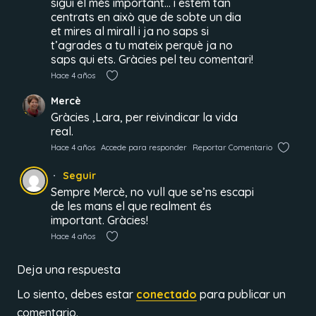
sigui el més important… i estem tan
centrats en això que de sobte un dia
et mires al mirall i ja no saps si
t’agrades a tu mateix perquè ja no
saps qui ets. Gràcies pel teu comentari!
Hace 4 años
Mercè
Gràcies ,Lara, per reivindicar la vida
real.
Hace 4 años
Accede para responder
Reportar Comentario
Seguir
Sempre Mercè, no vull que se’ns escapi
de les mans el que realment és
important. Gràcies!
Hace 4 años
Deja una respuesta
Lo siento, debes estar
conectado
para publicar un
comentario.