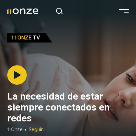
11ONZE
TV
La necesidad de estar
siempre conectados en
redes
11Onze
Seguir