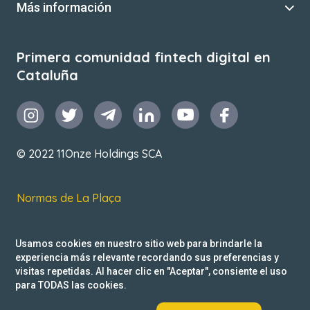
Más información
Primera comunidad fintech digital en
Cataluña
© 2022 11Onze Holdings SCA
Normas de La Plaça
T&C de uso
Usamos cookies en nuestro sitio web para brindarle la
Política de privacidad
experiencia más relevante recordando sus preferencias y
visitas repetidas. Al hacer clic en "Aceptar", consiente el uso
Reclamacions
para TODAS las cookies.