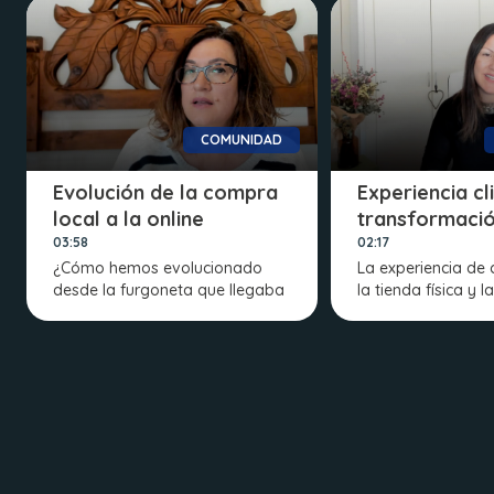
COMUNIDAD
Evolución de la compra
Experiencia cl
local a la online
transformació
03:58
02:17
¿Cómo hemos evolucionado
La experiencia de
desde la furgoneta que llegaba
la tienda física y la