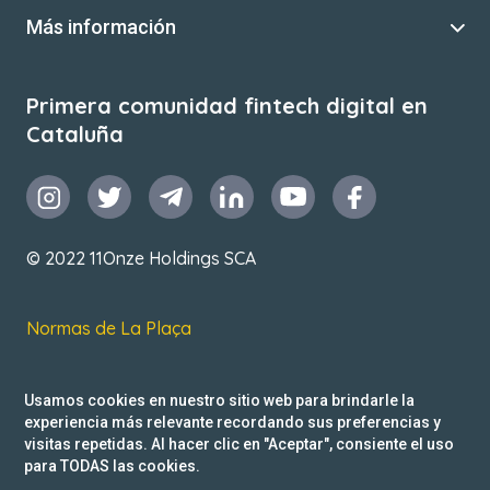
Más información
Primera comunidad fintech digital en
Cataluña
© 2022 11Onze Holdings SCA
Normas de La Plaça
T&C de uso
Usamos cookies en nuestro sitio web para brindarle la
Política de privacidad
experiencia más relevante recordando sus preferencias y
visitas repetidas. Al hacer clic en "Aceptar", consiente el uso
Reclamacions
para TODAS las cookies.