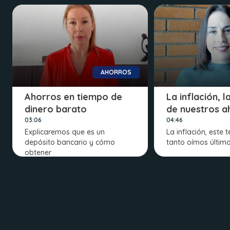
AHORROS
Ahorros en tiempo de
La inflación, 
dinero barato
de nuestros a
03:06
04:46
Explicaremos que es un
La inflación, este 
depósito bancario y cómo
tanto oímos últim
obtener