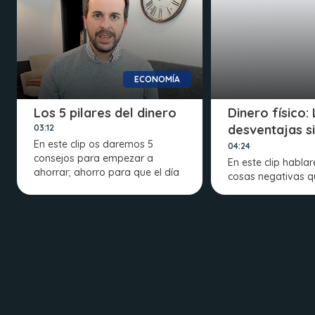
ECONOMÍA
Los 5 pilares del dinero
Dinero físico:
desventajas si
03:12
En este clip os daremos 5
desaparece
04:24
consejos para empezar a
En este clip habla
ahorrar; ahorro para que el día
cosas negativas qu