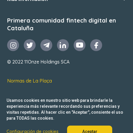
Primera comunidad fintech digital en
Cataluña
© 2022 11Onze Holdings SCA
Normas de La Plaça
T&C de uso
Usamos cookies en nuestro sitio web para brindarle la
Política de privacidad
experiencia más relevante recordando sus preferencias y
visitas repetidas. Al hacer clic en "Aceptar", consiente el uso
Reclamacions
para TODAS las cookies.
Configuración de cookies
Aceptar