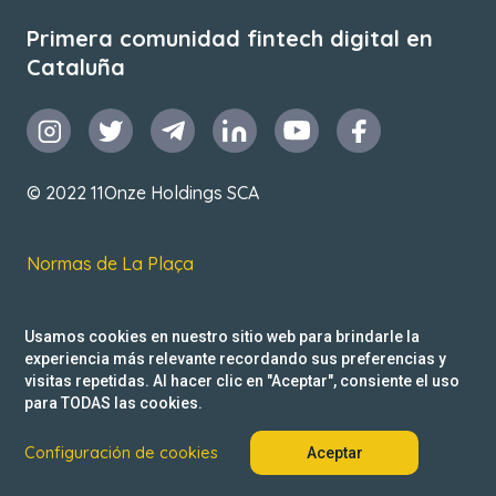
Primera comunidad fintech digital en
Cataluña
© 2022 11Onze Holdings SCA
Normas de La Plaça
T&C de uso
Usamos cookies en nuestro sitio web para brindarle la
Política de privacidad
experiencia más relevante recordando sus preferencias y
visitas repetidas. Al hacer clic en "Aceptar", consiente el uso
Reclamacions
para TODAS las cookies.
Configuración de cookies
Aceptar