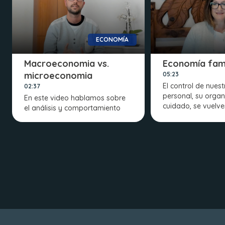
ECONOMÍA
Macroeconomia vs.
Economía fami
microeconomia
05:23
El control de nues
02:37
personal, su organ
En este video hablamos sobre
cuidado, se vuelve
el análisis y comportamiento