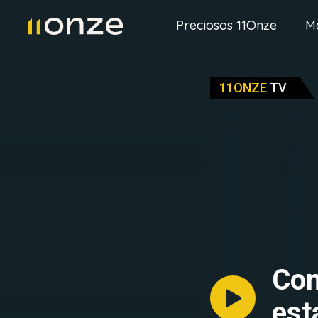
Preciosos 11Onze
M
11ONZE
TV
Con
est