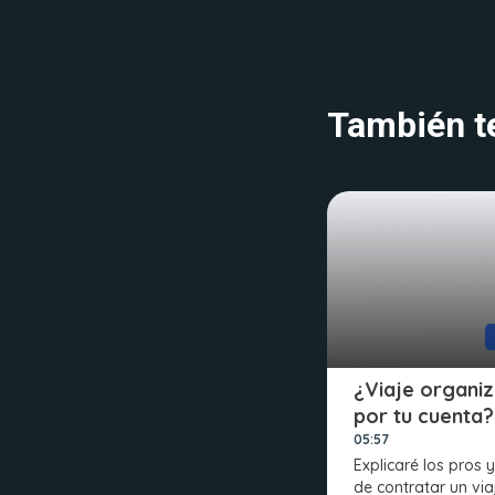
También te
¿Viaje organi
por tu cuenta?
05:57
Explicaré los pros 
de contratar un via