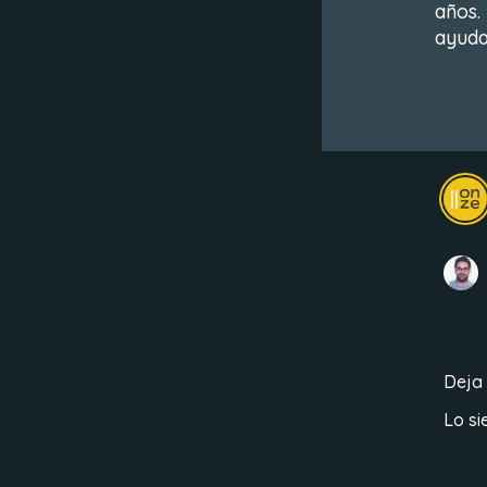
años.
ayuda
Deja
Lo si