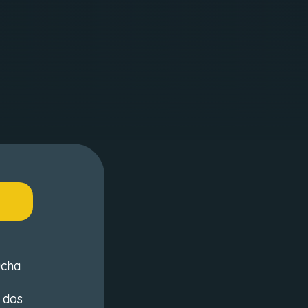
ucha
 dos