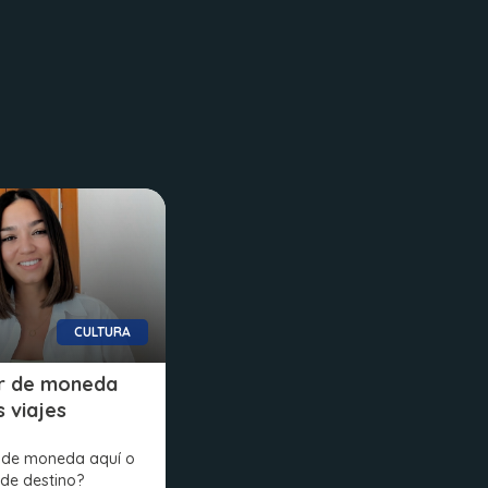
CULTURA
r de moneda
s viajes
 de moneda aquí o
 de destino?