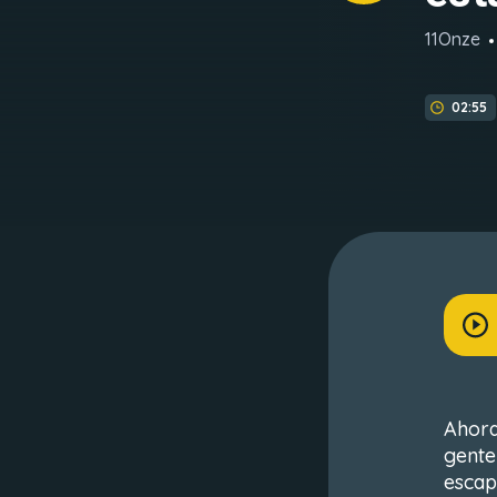
11Onze
02:55
Ahora
gente
escap