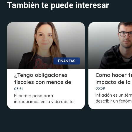
También te puede interesar
FINANZAS
¿Tengo obligaciones
Como hacer fr
fiscales con menos de
impacto de la 
25 años?
03:38
03:51
Inflación es un té
El primer paso para
describir un fenó
introducirnos en la vida adulta