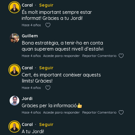
Coral
Seguir
És molt important sempre estar
informat! Gràcies a tu Jordi!
Hace 4 años
Guillem
Bona estratègia, a tenir-ho en conta
quan superem aquest nivell d’estalvi
Hace 4 años
Accede para responder
Reportar Comentario
Coral
Seguir
Cert, és important conèixer aquests
límits! Gràcies!
Hace 4 años
Jordi
Gràcies per la informació
Hace 4 años
Accede para responder
Reportar Comentario
Coral
Seguir
A tu Jordi!