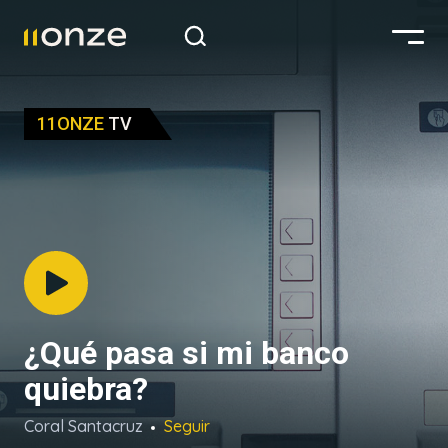
11ONZE
TV
¿Qué pasa si mi banco
quiebra?
Coral Santacruz
Seguir