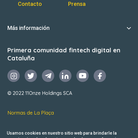
Contacto
Prensa
Más información
Primera comunidad fintech digital en
Cataluña
© 2022 11Onze Holdings SCA
Normas de La Plaça
T&C de uso
Usamos cookies en nuestro sitio web para brindarle la
Política de privacidad