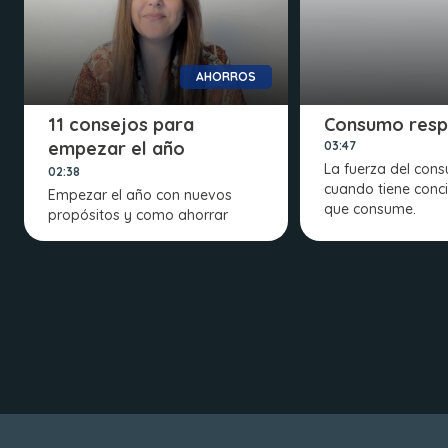
AHORROS
11 consejos para
Consumo resp
empezar el año
03:47
La fuerza del con
ahorrando
02:38
cuando tiene conci
Empezar el año con nuevos
que consume.
propósitos y como ahorrar