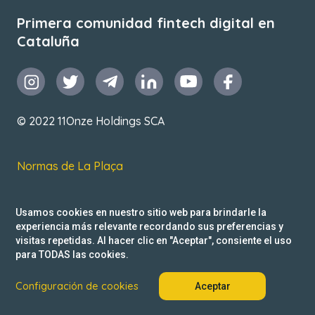
Primera comunidad fintech digital en
Cataluña
© 2022 11Onze Holdings SCA
Normas de La Plaça
T&C de uso
Usamos cookies en nuestro sitio web para brindarle la
Política de privacidad
experiencia más relevante recordando sus preferencias y
visitas repetidas. Al hacer clic en "Aceptar", consiente el uso
Reclamacions
para TODAS las cookies.
Configuración de cookies
Aceptar